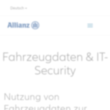
Deutsch
Toggle
navigation
Fahrzeugdaten & IT-
Security
Nutzung von
Fahrzeugdaten zur