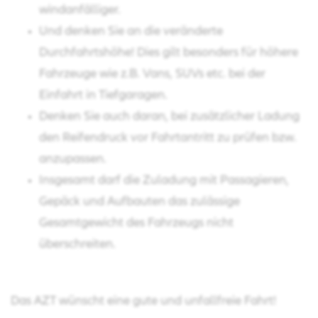
windanfälliger.
Und denken Sie an die veränderte
Durchfahrtshöhe! Dies gilt besonders für höhere
Fahrzeuge wie z.B. Vans, SUVs etc. bei der
Einfahrt in Tiefgaragen.
Denken Sie auch daran, bei zusätzlicher Ladung
den Reifendruck vor Fahrtantritt zu prüfen bzw.
anzupassen.
Insgesamt darf die Zuladung mit Passagieren,
Gepäck und Aufbauten das zulässige
Gesamtgewicht des Fahrzeugs nicht
überschreiten.
Das AZT wünscht eine gute und unfallfreie Fahrt!