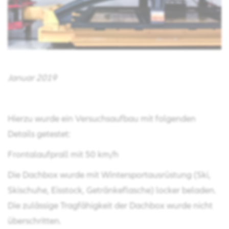
Januar 2019
Hierzu wurde ein Versuchsaufbau mit folgenden
Details getestet:
Frontalaufprall mit 50 km/h
Die Dachbox wurde mit Wintersportausrüstung (Ski,
Skischuhe, Eisstock, Getränkeflasche) locker beladen.
Die zulässige Tragfähigkeit der Dachbox wurde nicht
überschritten.