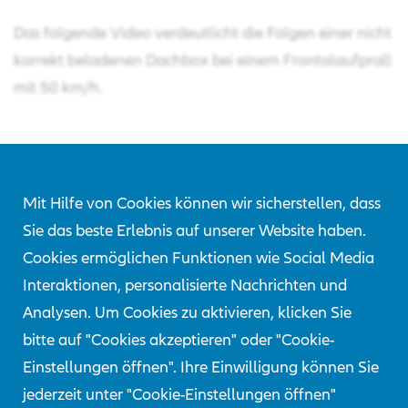
Das folgende Video verdeutlicht die Folgen einer nicht
korrekt beladenen Dachbox bei einem Frontalaufprall
mit 50 km/h.
Externes Video
Mit Hilfe von Cookies können wir sicherstellen, dass
Sie das beste Erlebnis auf unserer Website haben.
Dieses Video wird in einem YouTube-Player geladen.
Cookies ermöglichen Funktionen wie Social Media
Das bedeutet, Google sammelt Informationen über
Interaktionen, personalisierte Nachrichten und
Ihre Nutzung der bereitgestellten Inhalte und nutzt
Analysen. Um Cookies zu aktivieren, klicken Sie
diese für Analyse- und Marketing-Zwecke. Wenn Sie
bitte auf "Cookies akzeptieren" oder "Cookie-
dieses Video dennoch ansehen möchten, müssen Sie
Einstellungen öffnen". Ihre Einwilligung können Sie
die Cookie-Einstellungen ändern.
jederzeit unter "Cookie-Einstellungen öffnen"