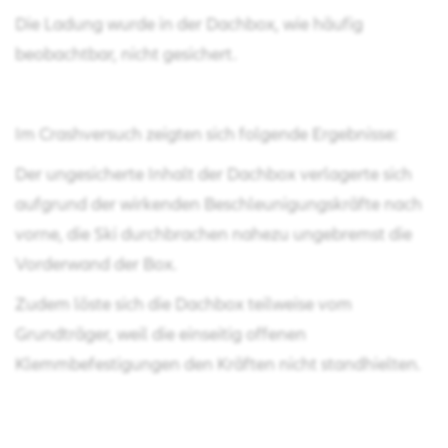
Die Ladung wurde in der Dachbox, wie häufig
beobachtbar, nicht gesichert.
Im Crashversuch zeigten sich folgende Ergebnisse:
Der ungesicherte Inhalt der Dachbox verlagerte sich
aufgrund der wirkenden Beschleunigungskräfte nach
vorne, die Ski durchbrachen nahezu ungebremst die
Vorderwand der Box.
Zudem löste sich die Dachbox teilweise vom
Grundträger, weil die einseitig offenen
Klemmbefestigungen den Kräften nicht standhielten.