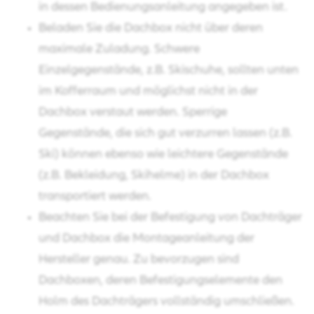
in dessen Bedienungsanleitung angegeben ist.
Beladen Sie die Dachbox nicht über deren
maximale Zuladung. Schwere
Einzelgegenstände, z.B. Skischuhe, sollten unten
im Kofferraum und möglichst nicht in der
Dachbox verstaut werden. Sperrige
Gegenstände, die sich gut verzurren lassen (z.B.
Ski) können ebenso wie leichtere Gegenstände
(z.B. Bekleidung, Skihelme) in der Dachbox
transportiert werden.
Beachten Sie bei der Befestigung von Dachträger
und Dachbox die Montageanleitung der
Hersteller genau. Zu bevorzugen sind
Dachboxen, deren Befestigungselemente den
Holm des Dachträgers vollständig umschließen.