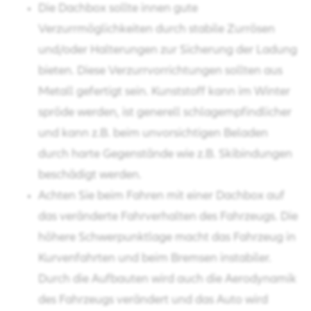
Die Dachbox sollte innen gute
Verzurrmöglichkeiten durch stabile Zurrösen
und/oder Halterungen zur Sicherung der Ladung
bieten. Diese Verzurrvorrichtungen sollten aus
Metall gefertigt sein. Kunststoff kann im Winter
spröde werden, ist generell schlagempfindlicher
und kann z.B. beim unvorsichtigen Beladen
durch harte Gegenstände wie z.B. Skibindungen
beschädigt werden.
Achten Sie beim Fahren mit einer Dachbox auf
das veränderte Fahrverhalten des Fahrzeugs. Die
höhere Schwerpunktlage macht das Fahrzeug in
Kurvenfahrten und beim Bremsen instabiler.
Durch die Aufbauten wird auch die Aerodynamik
des Fahrzeugs verändert und das Auto wird