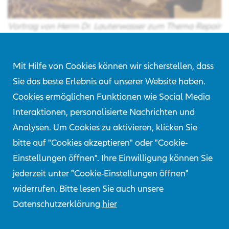
Vortrag von Herrn Dr. Lauterwasser zum Thema Repair
& ADAS functionality
Mit Hilfe von Cookies können wir sicherstellen, dass
Sie das beste Erlebnis auf unserer Website haben.
Oktober 2019
Cookies ermöglichen Funktionen wie Social Media
Interaktionen, personalisierte Nachrichten und
Herr Dr. Lauterwasser und Herr Reinkemeyer waren als
Analysen. Um Cookies zu aktivieren, klicken Sie
Vertreter des AZT vor Ort. Erstmalig wurde die
RCAR
-
bitte auf "Cookies akzeptieren" oder "Cookie-
Jahreskonferenz in China ausgerichtet. Laut Haimao
Einstellungen öffnen". Ihre Einwilligung können Sie
Jia, Präsident von CIRI (China Insurance Research
jederzeit unter "Cookie-Einstellungen öffnen"
Institute of Automobile Technology), ist es eine große
widerrufen. Bitte lesen Sie auch unsere
Ehre, die RCAR-Mitglieder und ihre Partner in Peking
Datenschutzerklärung
hier
willkommen zu heißen.