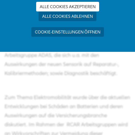
ALLE COOKIES AKZEPTIEREN
42 Experten der Forschungsinstitute der Versicherer
ALLE COOKIES ABLEHNEN
beschäftigten sich u.a. mit folgenden
COOKIE-EINSTELLUNGEN ÖFFNEN
Schwerpunktthemen:
Jaewon Lee (KART) aus Korea leitet ab sofort die neue
Arbeitsgruppe ADAS, die sich u.a. mit den
Auswirkungen der neuen Sensorik auf Reparatur-,
Kalibriermethoden; sowie Diagnostik beschäftigt.
Zum Thema Elektromobilität wurde über die aktuellen
Entwicklungen bei Schäden an Batterien und deren
Auswirkungen auf die Versicherungsbranche
diskutiert. Im Rahmen der RCAR Arbeitsgruppen wird
an Wirkvorschriften zur Vermeidung dieser