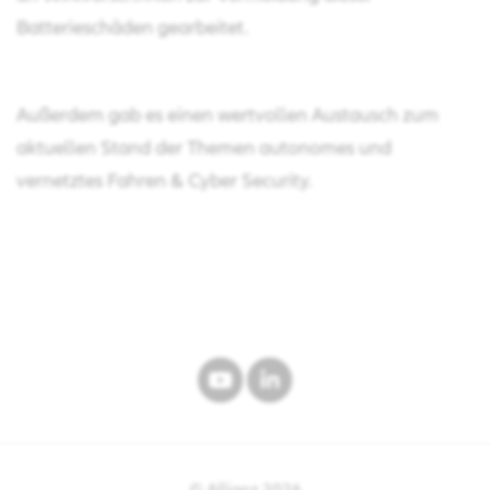
Batterieschäden gearbeitet.
Außerdem gab es einen wertvollen Austausch zum
aktuellen Stand der Themen autonomes und
vernetztes Fahren & Cyber Security.
© Allianz
2026