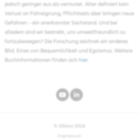
jedoch geringer aus als vermutet. Alter definiert kein
Verlust an Fahreignung, Pflichttests aber bringen neue
Gefahren – ein anerkannter Sachstand. Und bei
alledem sind wir bestrebt, uns umweltfreundlich zu
fortzubewegen? Die Forschung zeichnet ein anderes
Bild. Eines von Bequemlichkeit und Egoismus. Weitere
Buchinformationen finden sich
hier.
© Allianz
2026
Impressum