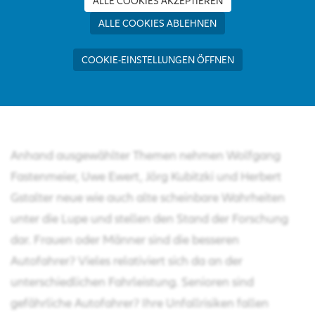
ALLE COOKIES AKZEPTIEREN
ALLE COOKIES ABLEHNEN
COOKIE-EINSTELLUNGEN ÖFFNEN
Dezember 2021
Anhand ausgewählter Themen nehmen Wolfgang
Fastenmeier, Uwe Ewert, Jörg Kubitzki und Herbert
Gstalter neue wie auch alte scheinbare Wahrheiten
unter die Lupe und stellen den Stand der Forschung
dar. Frauen oder Männer sind die besseren
Autofahrer? Vieles relativiert sich da an der
unterschiedlichen Fahrleistung. Senioren sind
gefährliche Autofahrer? Ihre Unfallrisiken fallen