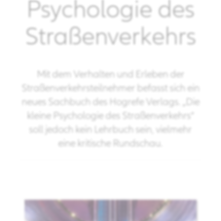
Psychologie des
Straßenverkehrs
Mit dem Verhalten und Erleben der
Straßenverkehrsteilnehmer befasst sich ein
neues Sachbuch des Hogrefe Verlags. „Die
kleine Psychologie des Straßenverkehrs“
soll jedoch kein Lehrbuch sein, vielmehr
eine kritische Rundschau.