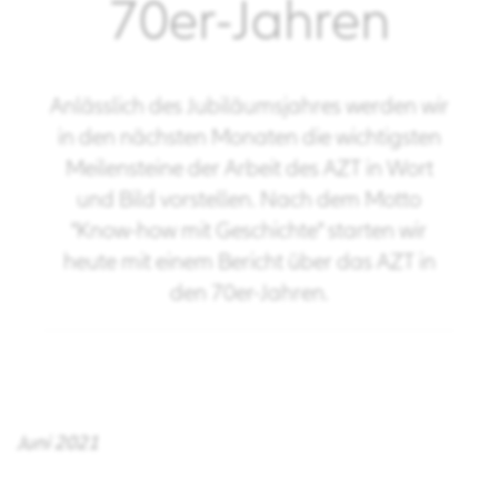
70er-Jahren
Anlässlich des Jubiläumsjahres werden wir
in den nächsten Monaten die wichtigsten
Meilensteine der Arbeit des AZT in Wort
und Bild vorstellen. Nach dem Motto
"Know-how mit Geschichte" starten wir
heute mit einem Bericht über das AZT in
den 70er-Jahren.
Juni 2021