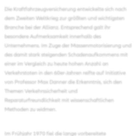
Die Kraftfahrzeugversicherung entwickelte sich nach
dem Zweiten Weltkrieg zur größten und wichtigsten
Branche bei der Allianz. Entsprechend galt ihr
besondere Aufmerksamkeit innerhalb des
Unternehmens. Im Zuge der Massenmotorisierung und
des damit stark steigenden Schadenaufkommens mit
einer im Vergleich zu heute hohen Anzahl an
Verkehrstoten in den 60er-Jahren reifte auf Initiative
von Professor Max Danner die Erkenntnis, sich den
Themen Verkehrssicherheit und
Reparaturfreundlichkeit mit wissenschaftlichen
Methoden zu widmen.
Im Frühjahr 1970 fiel die lange vorbereitete