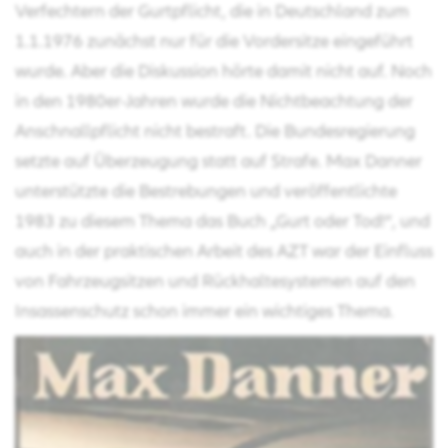
Verfechtern der Gurtpflicht, die in Deutschland zum
1.1.1976 zunächst nur für die Vordersitze eingeführt
wurde. Aber die Diskussion hörte damit nicht auf. Noch
in den 1980er-Jahren wurde die Nichtbeachtung der
Anschnallpflicht nicht bestraft. Die Bundesregierung
setzte auf Überzeugung statt auf Strafe. Max Danner
unterstützte die Bestrebungen und veröffentlichte
1983 zu diesem Thema das Buch „Gurt oder Tod!“, und
auch in der praktischen Arbeit des AZT war der Einfluss
von Fahrzeugsitzen und Rückhaltesystemen auf den
Insassenschutz schon immer ein wichtiges Thema.