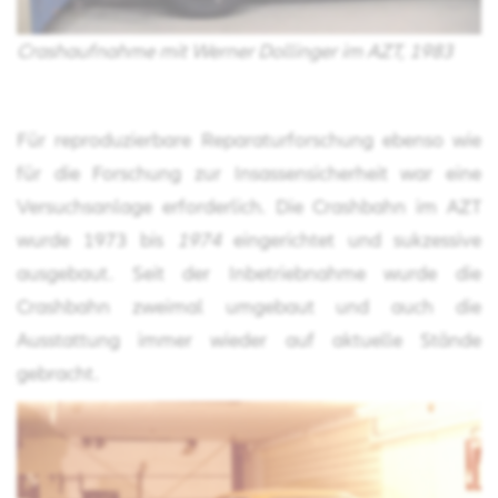
Crashaufnahme mit Werner Dollinger im AZT, 1983
Für reproduzierbare Reparaturforschung ebenso wie
für die Forschung zur Insassensicherheit war eine
Versuchsanlage erforderlich. Die Crashbahn im AZT
wurde 1973 bis
1974
eingerichtet und sukzessive
ausgebaut. Seit der Inbetriebnahme wurde die
Crashbahn zweimal umgebaut und auch die
Ausstattung immer wieder auf aktuelle Stände
gebracht.