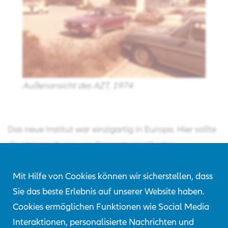
Außenansicht des AZT, 1974
Das neue Institut war einzigartig in Europa. Hier sollte
die Untersuchung von Reparaturmethoden,
Schadenursachenforschung und Verkehrs- sowie
Betriebssicherheit im Blickpunkt stehen. Ziel war unter
Mit Hilfe von Cookies können wir sicherstellen, dass
anderem, Impulse zur Entwicklung eines
Sie das beste Erlebnis auf unserer Website haben.
reparaturfreundlichen Autos zu geben. Die Ergebnisse
Cookies ermöglichen Funktionen wie Social Media
dieser Arbeiten sollten nicht nur der Allianz
Interaktionen, personalisierte Nachrichten und