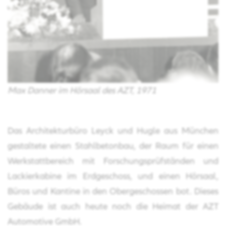
Max Danner im Hörsaal des AZT, 1971
Das Architekturbüro Leyck und Hugle aus München
gestaltete einen Stahlbetonbau, der Raum für einen
Werkstattbereich mit Forschungsprüfständen und
Lackierkabine im Erdgeschoss, und einen Hörsaal,
Büros und Kantine in den Obergeschossen bot. Dieses
Gebäude ist auch heute noch die Heimat der AZT
Automotive GmbH.