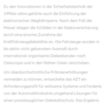
Zu den Innovationen in der Sicherheitstechnik der
1990er-Jahre gehörte auch die Einführung der
elektronischen Wegfahrsperre. Nach dem Fall der
Mauer stiegen die Schäden in der Kaskoversicherung
durch eine enorme Zunahme der
Kraftfahrzeugdiebstähle an. Die Fahrzeuge wurden in
bis dahin nicht gekanntem Ausmaß durch
international organisierte Diebesbanden nach
Osteuropa und in den Nahen Osten verschoben.
Um überdurchschnittliche Prämienerhöhungen
vermeiden zu können, entwickelte das AZT ein
Anforderungsprofil für wirksame Systeme und forderte
von der Automobilindustrie umgehend Lösungen für
einen praxistauglichen Diebstahlschutz. Das Ergebnis