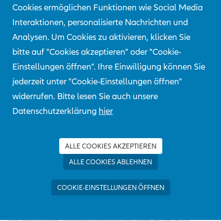
Cookies ermöglichen Funktionen wie Social Media
Interaktionen, personalisierte Nachrichten und
Analysen. Um Cookies zu aktivieren, klicken Sie
bitte auf "Cookies akzeptieren" oder "Cookie-
Einstellungen öffnen". Ihre Einwilligung können Sie
jederzeit unter "Cookie-Einstellungen öffnen"
widerrufen. Bitte lesen Sie auch unsere
Datenschutzerklärung
hier
1995 – die Auswirkungen eines Aufpralls mit
Auslösung des Airbags auf Brillenträger und Raucher
ALLE COOKIES AKZEPTIEREN
wird beim Crashtest simuliert (Quelle: AZT)
ALLE COOKIES ABLEHNEN
COOKIE-EINSTELLUNGEN ÖFFNEN
Auch die bereits im letzten Artikel beschriebenen
Fahrzeugcrashs wurden weiter durchgeführt. Passend
zur deutschen Wiedervereinigung gab es im AZT