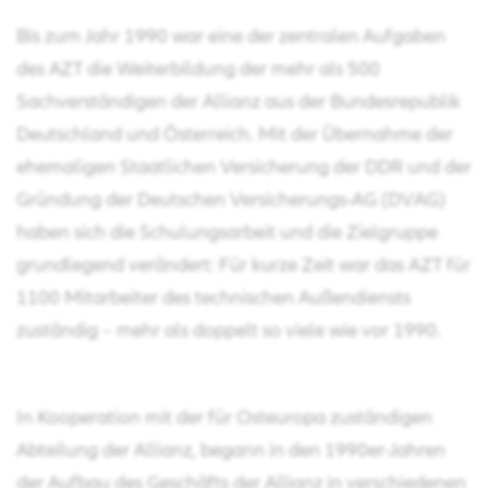
Bis zum Jahr 1990 war eine der zentralen Aufgaben
des AZT die Weiterbildung der mehr als 500
Sachverständigen der Allianz aus der Bundesrepublik
Deutschland und Österreich. Mit der Übernahme der
ehemaligen Staatlichen Versicherung der DDR und der
Gründung der Deutschen Versicherungs-AG (DVAG)
haben sich die Schulungsarbeit und die Zielgruppe
grundlegend verändert: Für kurze Zeit war das AZT für
1100 Mitarbeiter des technischen Außendiensts
zuständig – mehr als doppelt so viele wie vor 1990.
In Kooperation mit der für Osteuropa zuständigen
Abteilung der Allianz, begann in den 1990er-Jahren
der Aufbau des Geschäfts der Allianz in verschiedenen