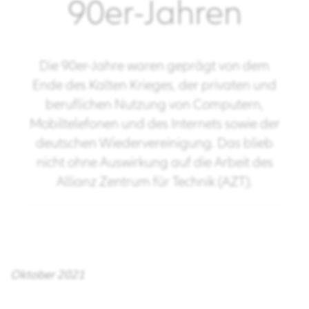
90er-Jahren
Die 90er-Jahre waren geprägt von dem
Ende des Kalten Krieges, der privaten und
beruflichen Nutzung von Computern,
Mobiltelefonen und des Internets sowie der
deutschen Wiedervereinigung. Das blieb
nicht ohne Auswirkung auf die Arbeit des
Allianz Zentrum für Technik (AZT).
Oktober 2021