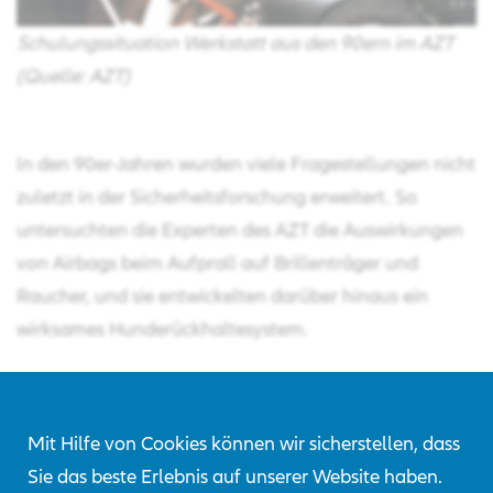
Schulungssituation Werkstatt aus den 90ern im AZT
(Quelle: AZT)
In den 90er-Jahren wurden viele Fragestellungen nicht
zuletzt in der Sicherheitsforschung erweitert. So
untersuchten die Experten des AZT die Auswirkungen
von Airbags beim Aufprall auf Brillenträger und
Raucher, und sie entwickelten darüber hinaus ein
wirksames Hunderückhaltesystem.
Mit Hilfe von Cookies können wir sicherstellen, dass
Sie das beste Erlebnis auf unserer Website haben.