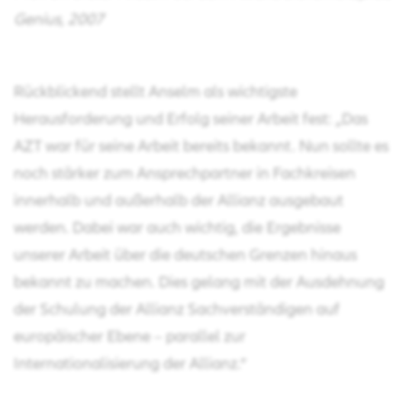
Genius, 2007
Rückblickend stellt Anselm als wichtigste
Herausforderung und Erfolg seiner Arbeit fest: „Das
AZT war für seine Arbeit bereits bekannt. Nun sollte es
noch stärker zum Ansprechpartner in Fachkreisen
innerhalb und außerhalb der Allianz ausgebaut
werden. Dabei war auch wichtig, die Ergebnisse
unserer Arbeit über die deutschen Grenzen hinaus
bekannt zu machen. Dies gelang mit der Ausdehnung
der Schulung der Allianz Sachverständigen auf
europäischer Ebene – parallel zur
Internationalisierung der Allianz.“