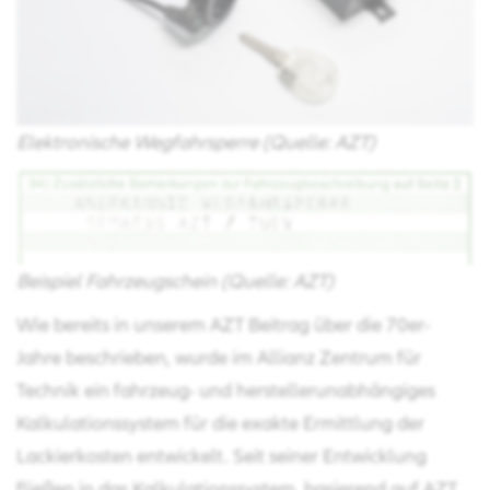
Elektronische Wegfahrsperre (Quelle: AZT)
Beispiel Fahrzeugschein (Quelle: AZT)
Wie bereits in unserem AZT Beitrag über die 70er-
Jahre beschrieben, wurde im Allianz Zentrum für
Technik ein fahrzeug- und herstellerunabhängiges
Kalkulationssystem für die exakte Ermittlung der
Lackierkosten entwickelt. Seit seiner Entwicklung
fließen in das Kalkulationssystem, basierend auf AZT