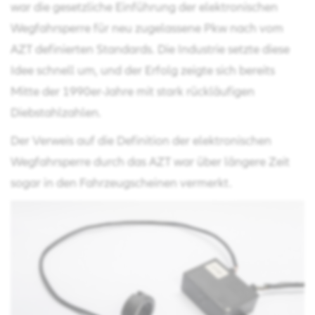
war die gesetzliche Einführung der elektronischen
Wegfahrsperre für neu zugelassene Pkw nach vom
AZT definierten Standards. Die Industrie setzte diese
Idee schnell um, und der Erfolg zeigte sich bereits
Mitte der 1990er-Jahre mit stark rückläufigen
Diebstahlzahlen.
Der Verweis auf die Definition der elektronischen
Wegfahrsperre durch das AZT war über längere Zeit
sogar in den Fahrzeugscheinen vermerkt.