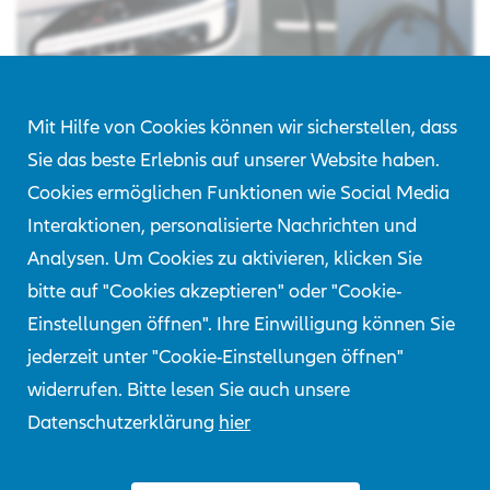
Mit Hilfe von Cookies können wir sicherstellen, dass
Sie das beste Erlebnis auf unserer Website haben.
Cookies ermöglichen Funktionen wie Social Media
Quelle: AGCS
Interaktionen, personalisierte Nachrichten und
Analysen. Um Cookies zu aktivieren, klicken Sie
bitte auf "Cookies akzeptieren" oder "Cookie-
Juni 2020
Einstellungen öffnen". Ihre Einwilligung können Sie
jederzeit unter "Cookie-Einstellungen öffnen"
Ein Mobilitätstrend ist die zunehmende
widerrufen. Bitte lesen Sie auch unsere
Elektrifizierung und die sich daraus ergebenden
Datenschutzerklärung
hier
neuen Mobilitätsformen. Unter anderem wird die
Verbreitung von Elektroautos allen Prognosen nach