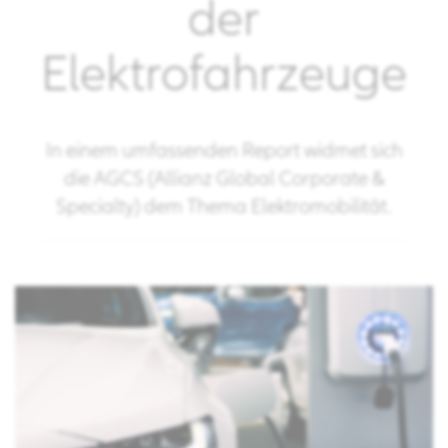
der
Elektrofahrzeuge
In einem umfassenden Report widmet sich
die AGCS (Allianz Global Corporate &
Specialty) dem Thema Elektromobilität.