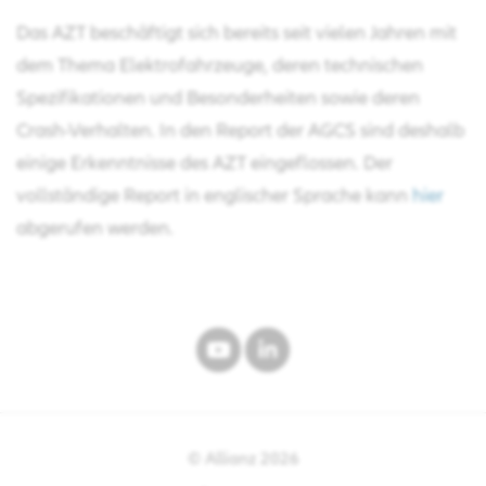
Das AZT beschäftigt sich bereits seit vielen Jahren mit
dem Thema Elektrofahrzeuge, deren technischen
Spezifikationen und Besonderheiten sowie deren
Crash-Verhalten. In den Report der AGCS sind deshalb
einige Erkenntnisse des AZT eingeflossen. Der
vollständige Report in englischer Sprache kann
hier
abgerufen werden.
© Allianz
2026